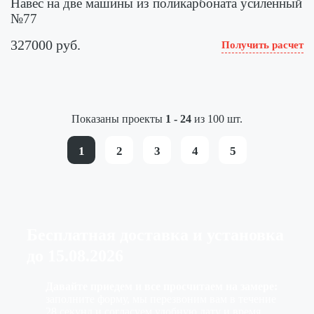
Навес на две машины из поликарбоната усиленный
№77
327000 руб.
Получить расчет
Показаны проекты
1 - 24
из 100 шт.
1
2
3
4
5
Бесплатная доставка
и установка
до
15.08.2026
Давайте приедем и все просчитаем на замере:
заполните форму, мы перезвоним вам в течение
28 секунд и согласуем удобную дату и время