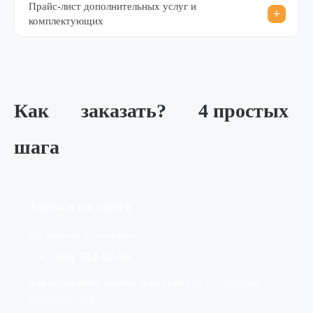
Прайс-лист дополнительных услуг и
комплектующих
Как
заказать?
4 простых
шага
Заявка на сайте
Вы звоните по телефону:
+7
(
985
)
514-07-09
или оставляете заявку через сайт
на бесплатный
выезд мастера