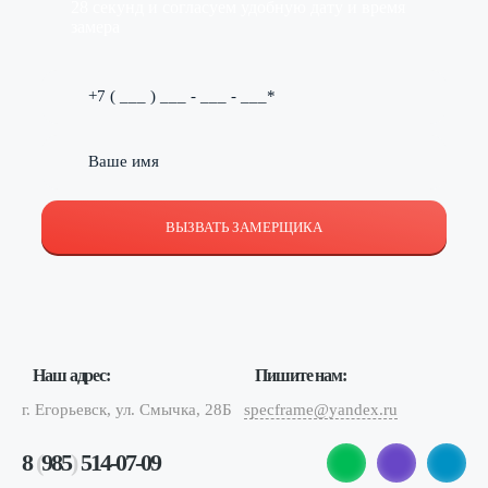
28 секунд и согласуем удобную дату и время
замера
ВЫЗВАТЬ ЗАМЕРЩИКА
Наш адрес:
Пишите нам:
г. Егорьевск, ул. Смычка, 28Б
specframe@yandex.ru
8
(
985
)
514-07-09