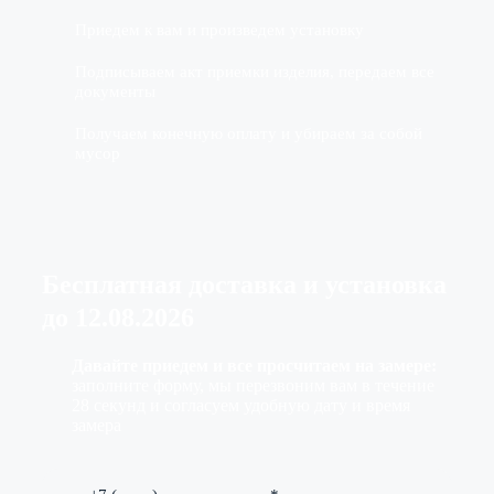
Приедем к вам и произведем установку
Подписываем акт приемки изделия, передаем все
документы
Получаем конечную оплату и убираем за собой
мусор
Бесплатная доставка
и установка
до
12.08.2026
Давайте приедем и все просчитаем на замере:
заполните форму, мы перезвоним вам в течение
28 секунд и согласуем удобную дату и время
замера