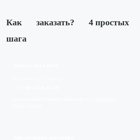
Как
заказать?
4 простых
шага
Заявка на сайте
Вы звоните по телефону:
+7
(
985
)
514-07-09
или оставляете заявку через сайт
на бесплатный
выезд мастера
Заключение договора