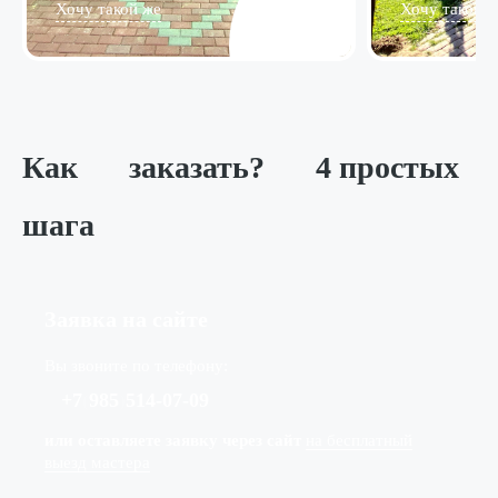
Хочу такой же
Хочу такой ж
Как
заказать?
4 простых
шага
Заявка на сайте
Вы звоните по телефону:
+7
(
985
)
514-07-09
или оставляете заявку через сайт
на бесплатный
выезд мастера