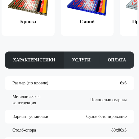
Бронза
Синий
Пр
ХАРАКТЕРИСТИКИ
УСЛУГИ
ОПЛАТА
Размер (по кровле)
6х6
Металлическая
Полностью сварная
конструкция
Вариант установки
Сухое бетонирование
Столб-опора
80х80х3